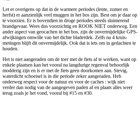
Let er overigens op dat in de warmere periodes (lente, zomer en
herfst) er aanzienlijk veel muggen in het bos zijn. Best om je daar op
te voorzien. Er is bovendien in droge periodes steeds sluimerend
brandgevaar. Wees dus voorzichtig en ROOK NIET onderweg. Een
ander aspect van geocachen in het bos, zijn de onvermijdelijke GPS-
afwijkingen omwille van het dichte bladerdek. Zelfs na 4 kruis-
metingen blijft dit onvermijdelijk. Ook dat is iets om in gedachten te
houden.
Het is niet aangeraden om de toer met de fiets af te werken, want op
enkele plaatsen kan het vooral na langdurige regenval behoorlijk
modderig zijn en is er met de fiets geen doorkomen aan. Stevig,
waterdicht schoeisel is in die periode zeker aangeraden. Heb
onderweg respect voor de natuur en voor de caches : wijk niet
verder dan nodig van de aangegeven paden af en plaats alles weer
terug zoals je het vond, vooral bij #15 en #30.