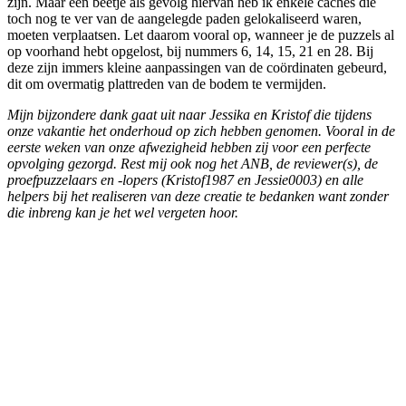
zijn. Maar een beetje als gevolg hiervan heb ik enkele caches die
toch nog te ver van de aangelegde paden gelokaliseerd waren,
moeten verplaatsen. Let daarom vooral op, wanneer je de puzzels al
op voorhand hebt opgelost, bij nummers 6, 14, 15, 21 en 28. Bij
deze zijn immers kleine aanpassingen van de coördinaten gebeurd,
dit om overmatig plattreden van de bodem te vermijden.
Mijn bijzondere dank gaat uit naar Jessika en Kristof die tijdens
onze vakantie het onderhoud op zich hebben genomen. Vooral in de
eerste weken van onze afwezigheid hebben zij voor een perfecte
opvolging gezorgd. Rest mij ook nog het ANB, de reviewer(s), de
proefpuzzelaars en -lopers (Kristof1987 en Jessie0003) en alle
helpers bij het realiseren van deze creatie te bedanken want zonder
die inbreng kan je het wel vergeten hoor.