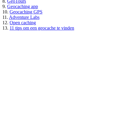
8.
GeoTours
9.
Geocaching app
10.
Geocaching GPS
11.
Adventure Labs
12.
Open caching
13.
11 tips om een geocache te vinden