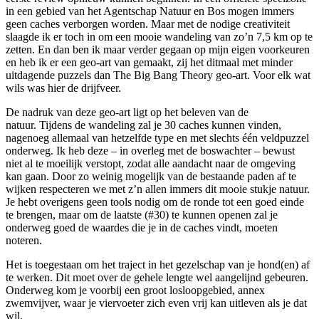
in een gebied van het Agentschap Natuur en Bos mogen immers
geen caches verborgen worden. Maar met de nodige creativiteit
slaagde ik er toch in om een mooie wandeling van zo’n 7,5 km op te
zetten. En dan ben ik maar verder gegaan op mijn eigen voorkeuren
en heb ik er een geo-art van gemaakt, zij het ditmaal met minder
uitdagende puzzels dan The Big Bang Theory geo-art. Voor elk wat
wils was hier de drijfveer.
De nadruk van deze geo-art ligt op het beleven van de
natuur. Tijdens de wandeling zal je 30 caches kunnen vinden,
nagenoeg allemaal van hetzelfde type en met slechts één veldpuzzel
onderweg. Ik heb deze – in overleg met de boswachter – bewust
niet al te moeilijk verstopt, zodat alle aandacht naar de omgeving
kan gaan. Door zo weinig mogelijk van de bestaande paden af te
wijken respecteren we met z’n allen immers dit mooie stukje natuur.
Je hebt overigens geen tools nodig om de ronde tot een goed einde
te brengen, maar om de laatste (#30) te kunnen openen zal je
onderweg goed de waardes die je in de caches vindt, moeten
noteren.
Het is toegestaan om het traject in het gezelschap van je hond(en) af
te werken. Dit moet over de gehele lengte wel aangelijnd gebeuren.
Onderweg kom je voorbij een groot losloopgebied, annex
zwemvijver, waar je viervoeter zich even vrij kan uitleven als je dat
wil.