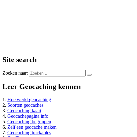
Site search
Zoeken naar:
Leer Geocaching kennen
1.
Hoe werkt geocaching
2.
Soorten geocaches
3.
Geocaching kaart
4.
Geocachepagina info
5.
Geocaching begrippen
6.
Zelf een geocache maken
7.
Geocaching trackables