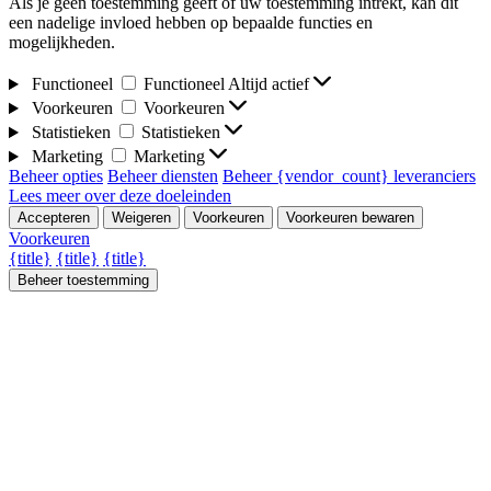
Als je geen toestemming geeft of uw toestemming intrekt, kan dit
een nadelige invloed hebben op bepaalde functies en
mogelijkheden.
Functioneel
Functioneel
Altijd actief
Voorkeuren
Voorkeuren
Statistieken
Statistieken
Marketing
Marketing
Beheer opties
Beheer diensten
Beheer {vendor_count} leveranciers
Lees meer over deze doeleinden
Accepteren
Weigeren
Voorkeuren
Voorkeuren bewaren
Voorkeuren
{title}
{title}
{title}
Beheer toestemming