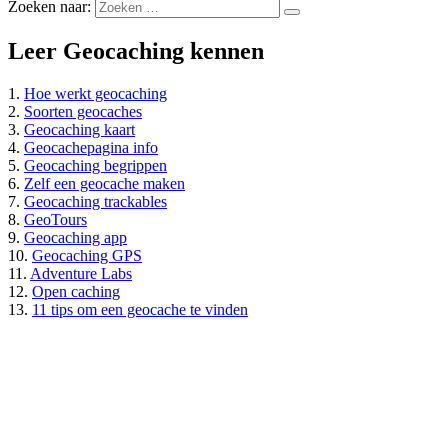
Zoeken naar:
Leer Geocaching kennen
1.
Hoe werkt geocaching
2.
Soorten geocaches
3.
Geocaching kaart
4.
Geocachepagina info
5.
Geocaching begrippen
6.
Zelf een geocache maken
7.
Geocaching trackables
8.
GeoTours
9.
Geocaching app
10.
Geocaching GPS
11.
Adventure Labs
12.
Open caching
13.
11 tips om een geocache te vinden