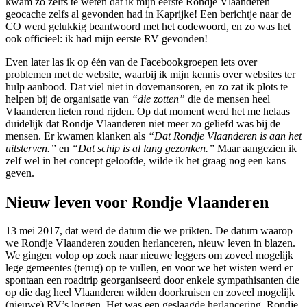
kwam zo zelfs te weten dat ik mijn eerste Rondje Vlaanderen
geocache zelfs al gevonden had in Kaprijke! Een berichtje naar de
CO werd gelukkig beantwoord met het codewoord, en zo was het
ook officieel: ik had mijn eerste RV gevonden!
Even later las ik op één van de Facebookgroepen iets over
problemen met de website, waarbij ik mijn kennis over websites ter
hulp aanbood. Dat viel niet in dovemansoren, en zo zat ik plots te
helpen bij de organisatie van
“die zotten”
die de mensen heel
Vlaanderen lieten rond rijden. Op dat moment werd het me helaas
duidelijk dat Rondje Vlaanderen niet meer zo geliefd was bij de
mensen. Er kwamen klanken als
“Dat Rondje Vlaanderen is aan het
uitsterven.”
en
“Dat schip is al lang gezonken.”
Maar aangezien ik
zelf wel in het concept geloofde, wilde ik het graag nog een kans
geven.
Nieuw leven voor Rondje Vlaanderen
13 mei 2017, dat werd de datum die we prikten. De datum waarop
we Rondje Vlaanderen zouden herlanceren, nieuw leven in blazen.
We gingen volop op zoek naar nieuwe leggers om zoveel mogelijk
lege gemeentes (terug) op te vullen, en voor we het wisten werd er
spontaan een roadtrip georganiseerd door enkele sympathisanten die
op die dag heel Vlaanderen wilden doorkruisen en zoveel mogelijk
(nieuwe) RV’s loggen. Het was een geslaagde herlancering, Rondje