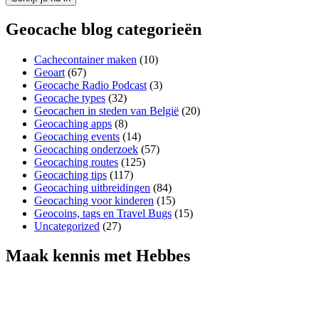
Geocache blog categorieën
Cachecontainer maken
(10)
Geoart
(67)
Geocache Radio Podcast
(3)
Geocache types
(32)
Geocachen in steden van België
(20)
Geocaching apps
(8)
Geocaching events
(14)
Geocaching onderzoek
(57)
Geocaching routes
(125)
Geocaching tips
(117)
Geocaching uitbreidingen
(84)
Geocaching voor kinderen
(15)
Geocoins, tags en Travel Bugs
(15)
Uncategorized
(27)
Maak kennis met Hebbes